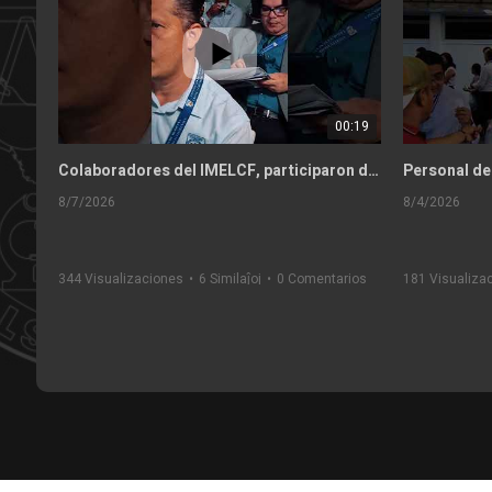
00:19
Colaboradores del IMELCF, participaron de la capacitación sobre la Ley 462 Retiró Seguro.
8/7/2026
8/4/2026
344 Visualizaciones
•
6 Similaĵoj
•
0 Comentarios
181 Visualiza