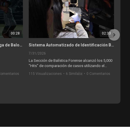
00:28
02:33
namá
#IMELCF culmina con éxito la Liga de Baloncesto Interna Copa Ricardo Yearwood
Sistema Automatizado de Identificación Balística
7/31/2026
7
La Sección de Balística Forense alcanzó los 5,000
La
"Hits" de comparación de casos utilizando el
lo
Sistema Automatizado de Identificación Balística.
Comentarios
115 Visualizaciones
•
6 Similaĵoj
•
0 Comentarios
16
#
¿Sabes cómo funciona?... ¡te lo explicamos!
#imelcf_panamá