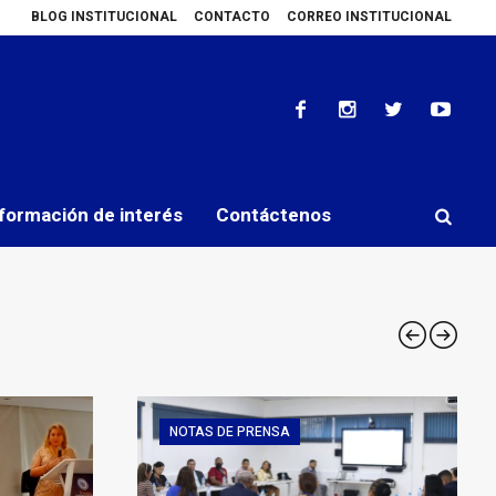
BLOG INSTITUCIONAL
CONTACTO
CORREO INSTITUCIONAL
Internacional de Auditores Forenses
Reunión de seguimiento sobre reseñ
formación de interés
Contáctenos
NOTAS DE PRENSA