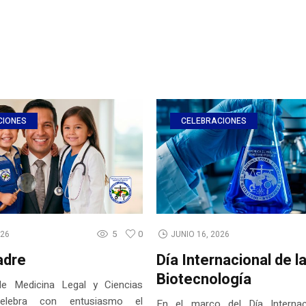
CIONES
CELEBRACIONES
5
0
026
JUNIO 16, 2026
adre
Día Internacional de l
Biotecnología
 de Medicina Legal y Ciencias
celebra con entusiasmo el
En el marco del Día Internac