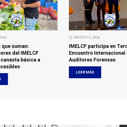
2026
AGOSTO 5, 2026
s que suman:
IMELCF participa en Ter
ores del IMELCF
Encuentro Internacional
 canasta básica a
Auditores Forenses
ccesibles
LEER MÁS
S