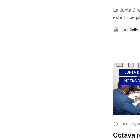
La Junta Dir
este 15 de jul
por
IMEL
JUNTA D
NOTAS 
JULIO 16, 
Octava r