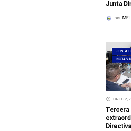
Junta Di
por
IMEL
JUNTA D
NOTAS 
JUNIO 12, 
Tercera 
extraord
Directiv