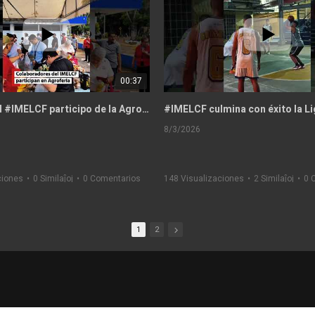
00:37
Personal del #IMELCF participo de la Agroferia del IMA
#imelcf_pa
8/3/2026
ciones
•
0 Similaĵoj
•
0 Comentarios
148 Visualizaciones
•
2 Similaĵoj
•
0 
1
2