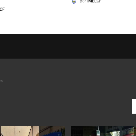
por
IMELCF
CF
es