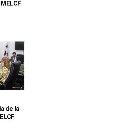
l IMELCF
a de la
MELCF