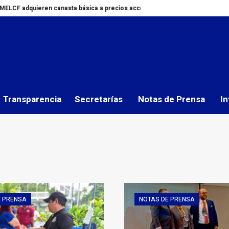
asta básica a precios accesibles
IMELCF participa en Tercer Encuentro 
Transparencia
Secretarías
Notas de Prensa
In
E PRENSA
NOTAS DE PRENSA