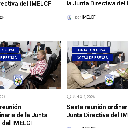
la Junta Directiva de
rectiva del IMELCF
por
IMELCF
CF
IRECTIVA
JUNTA DIRECTIVA
DE PRENSA
NOTAS DE PRENSA
2026
JUNIO 4, 2026
reunión
Sexta reunión ordinari
inaria de la Junta
Junta Directiva del I
a del IMELCF