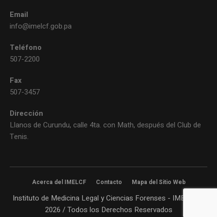
Email
info@imelcf.gob.pa
Teléfono
507-2200
Fax
507-3457
Dirección
Llanos de Curundu, calle 4ta. con Math, después del Club de
Tenis.
Acerca del IMELCF
Contacto
Mapa del Sitio Web
Instituto de Medicina Legal y Ciencias Forenses - IMELCF©
2026 / Todos los Derechos Reservados