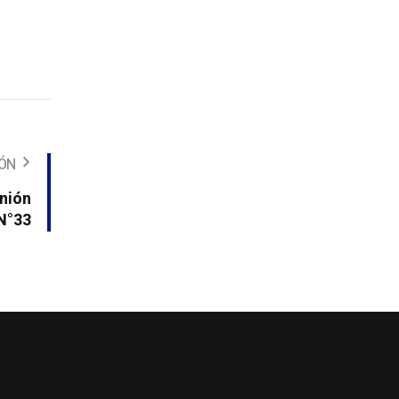
IÓN
unión
 N°33