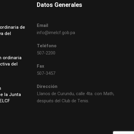
Datos Generales
Email
ordinaria de
info@imelcf.gob.pa
va del
Teléfono
507-2200
 ordinaria
ctiva del
Fax
507-3457
Dirección
n
Llanos de Curundu, calle 4ta. con Math,
de la Junta
MELCF
después del Club de Tenis.