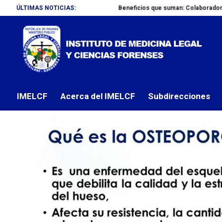
ÚLTIMAS NOTICIAS:
Beneficios que suman: Colaboradores del IMELCF ad
NOTAS DE PRENSA
IMELCF y FOSEMO brind
IMELCF
por
OCTUBRE 26, 2021
IMELCF
Acerca del IMELCF
Subdirecciones