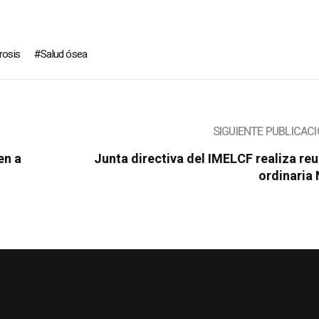
rosis
Salud ósea
SIGUIENTE PUBLICAC
en a
Junta directiva del IMELCF realiza re
ordinaria