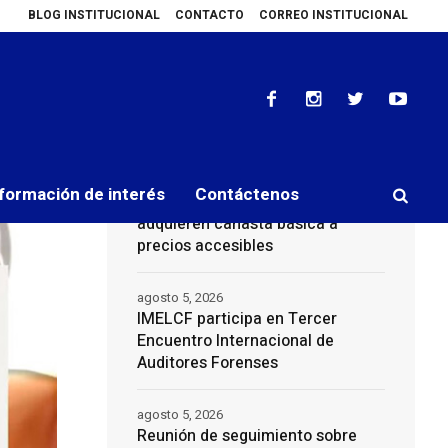
BLOG INSTITUCIONAL
CONTACTO
CORREO INSTITUCIONAL
 Encuentro Internacional de Auditores Forenses
Reunión de seguimiento 
Últimas Noticias
sea
agosto 5, 2026
Beneficios que suman:
56
1
formación de interés
Contáctenos
Colaboradores del IMELCF
adquieren canasta básica a
precios accesibles
agosto 5, 2026
IMELCF participa en Tercer
Encuentro Internacional de
Auditores Forenses
agosto 5, 2026
Reunión de seguimiento sobre