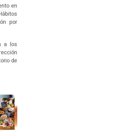
ento en
Hábitos
ión por
a a los
rección
torio de