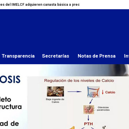
quieren canasta básica a precios accesibles
IMELCF participa en Tercer
an charla sobre salud ó
Transparencia
Secretarías
Notas de Prensa
In