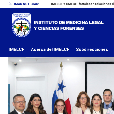
ÚLTIMAS NOTICIAS:
IMELCF Y UMECIT fortalecen relaciones de cooperación
B
NOTAS DE PRENSA
Jornada Académica Ins
IMELCF
por
JULIO 25, 2025
IMELCF
Acerca del IMELCF
Subdirecciones