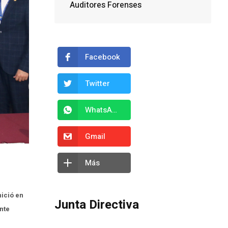
Auditores Forenses
Facebook
Twitter
WhatsApp
Gmail
Más
nició en
Junta Directiva
nte