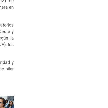
2021 se
mera en
atorios
Oeste y
egún la
A), los
ridad y
mo pilar