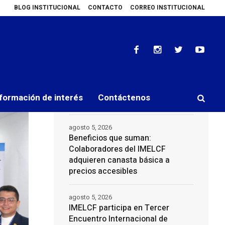
BLOG INSTITUCIONAL
CONTACTO
CORREO INSTITUCIONAL
 precios accesibles
IMELCF participa en Tercer Encuentro Internacional 
Últimas Noticias
agosto 6, 2026
IMELCF Y UMECIT fortalecen
70
0
formación de interés
Contáctenos
relaciones de cooperación
agosto 5, 2026
Beneficios que suman:
Colaboradores del IMELCF
adquieren canasta básica a
precios accesibles
agosto 5, 2026
IMELCF participa en Tercer
Encuentro Internacional de