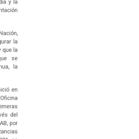
ia y la
ntación
Nación,
urar la
y que la
que se
nua, la
ició en
 Oficina
rimeras
vés del
AB, por
tancias