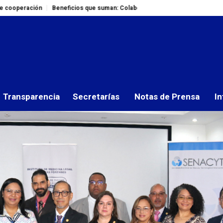
eneficios que suman: Colaboradores del IMELCF adquieren canasta básica a
titucional IMELCF 2025
Transparencia
Secretarías
Notas de Prensa
In