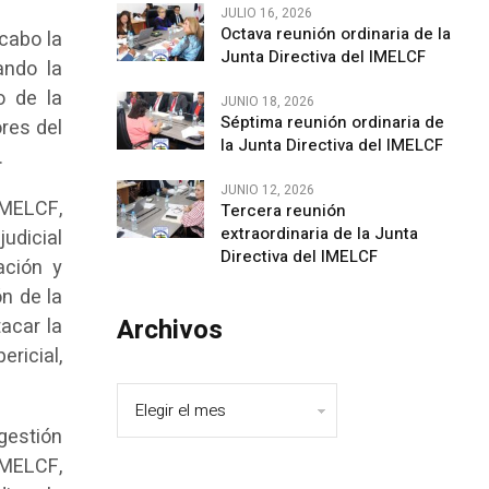
JULIO 16, 2026
Octava reunión ordinaria de la
 cabo la
Junta Directiva del IMELCF
ando la
o de la
JUNIO 18, 2026
Séptima reunión ordinaria de
ores del
la Junta Directiva del IMELCF
.
JUNIO 12, 2026
IMELCF,
Tercera reunión
extraordinaria de la Junta
udicial
Directiva del IMELCF
ación y
ón de la
Archivos
acar la
ericial,
 gestión
IMELCF,