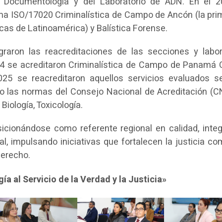
, Documentología y del Laboratorio de ADN. En el 
rma ISO/17020 Criminalística de Campo de Ancón (la pri
ocas de Latinoamérica) y Balística Forense.
graron las reacreditaciones de las secciones y labor
24 se acreditaron Criminalística de Campo de Panamá 
025 se reacreditaron aquellos servicios evaluados s
o las normas del Consejo Nacional de Acreditación (CN
Biología, Toxicología.
icionándose como referente regional en calidad, integ
l, impulsando iniciativas que fortalecen la justicia co
derecho.
ía al Servicio de la Verdad y la Justicia»