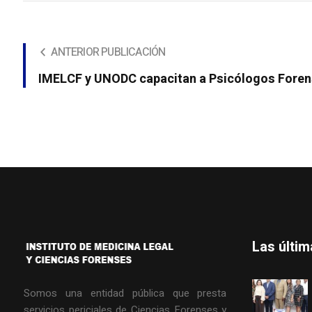
ANTERIOR PUBLICACIÓN
IMELCF y UNODC capacitan a Psicólogos Fore
Las últi
Somos una entidad pública que presta
servicios periciales de Ciencias Forenses y