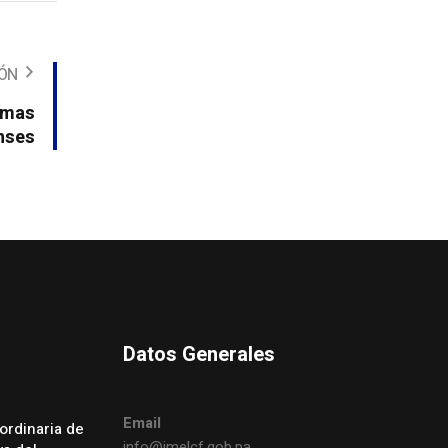
IÓN
gmas
nses
Datos Generales
Email
ordinaria de
info@imelcf.gob.pa