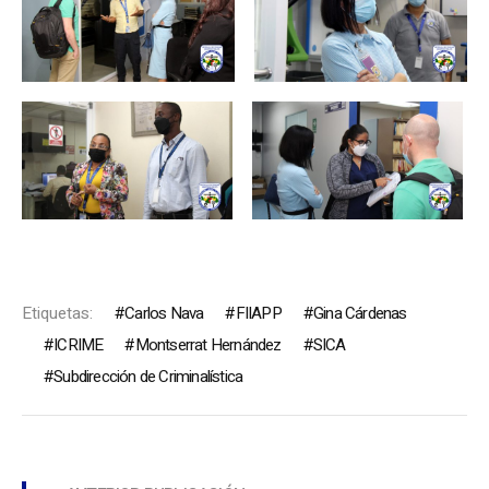
Etiquetas:
Carlos Nava
FIIAPP
Gina Cárdenas
ICRIME
Montserrat Hernández
SICA
Subdirección de Criminalística