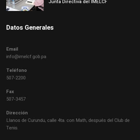
Junta Directiva del IMELCF
Datos Generales
Email
info@imelcf.gob.pa
Teléfono
507-2200
Fax
507-3457
Dirección
Llanos de Curundu, calle 4ta. con Math, después del Club de
Tenis.