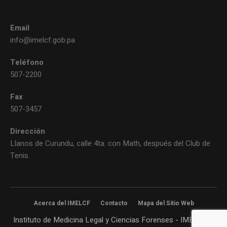
Email
info@imelcf.gob.pa
Teléfono
507-2200
Fax
507-3457
Dirección
Llanos de Curundu, calle 4ta. con Math, después del Club de
Tenis.
Acerca del IMELCF
Contacto
Mapa del Sitio Web
Instituto de Medicina Legal y Ciencias Forenses - IMELCF©