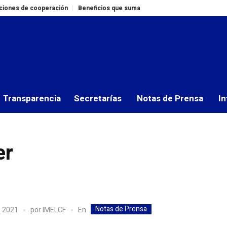
 de cooperación
Beneficios que suman: Colaboradores del IMELCF adquie
Transparencia
Secretarías
Notas de Prensa
In
er
Notas de Prensa
En
, 2021
por
IMELCF