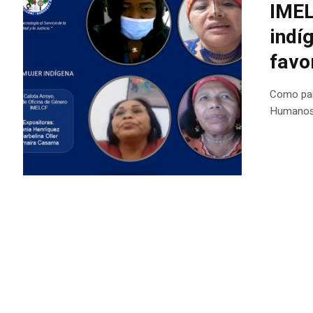
IMEL
indí
favo
Como part
Humanos d