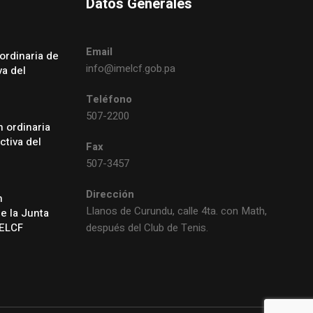
Datos Generales
Email
ordinaria de
info@imelcf.gob.pa
va del
Teléfono
507-2200
 ordinaria
ctiva del
Fax
507-3457
Dirección
n
Llanos de Curundu, calle 4ta. con Math,
de la Junta
MELCF
después del Club de Tenis.