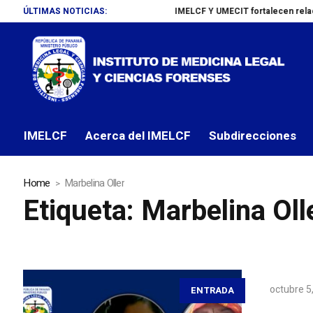
ÚLTIMAS NOTICIAS:
IMELCF Y UMECIT fortalecen relaciones
IMELCF
Acerca del IMELCF
Subdirecciones
Home
Marbelina Oller
Etiqueta:
Marbelina Oll
octubre 5
ENTRADA