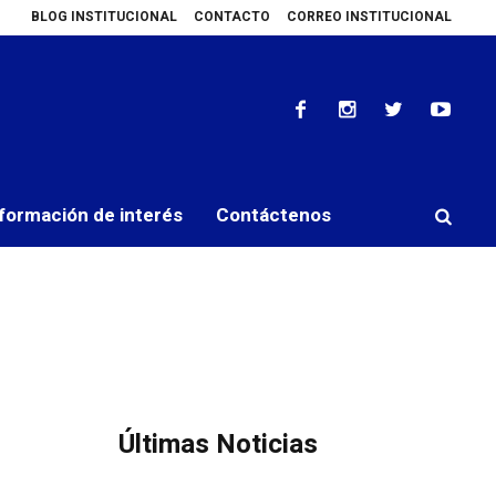
BLOG INSTITUCIONAL
CONTACTO
CORREO INSTITUCIONAL
ren canasta básica a precios accesibles
IMELCF participa en Tercer Enc
formación de interés
Contáctenos
Últimas Noticias