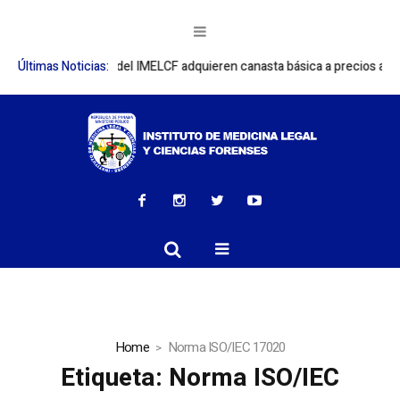
radores del IMELCF adquieren canasta básica a precios accesibles
Últimas Noticias:
IM
Home
Norma ISO/IEC 17020
Etiqueta:
Norma ISO/IEC