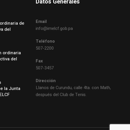
Datos Generales
Email
ordinaria de
info@imelcf.gob.pa
va del
Teléfono
507-2200
 ordinaria
ctiva del
Fax
507-3457
Dirección
n
Llanos de Curundu, calle 4ta. con Math,
de la Junta
MELCF
después del Club de Tenis.