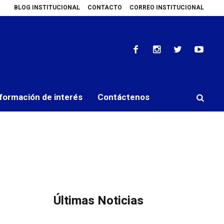
BLOG INSTITUCIONAL
CONTACTO
CORREO INSTITUCIONAL
n canasta básica a precios accesibles
IMELCF participa en Tercer Encue
formación de interés
Contáctenos
Últimas Noticias