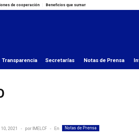
de cooperación
Beneficios que suman: Colaboradores del IMELCF adquiere
Transparencia
Secretarías
Notas de Prensa
In
O
Notas de Prensa
En
 10, 2021
por
IMELCF